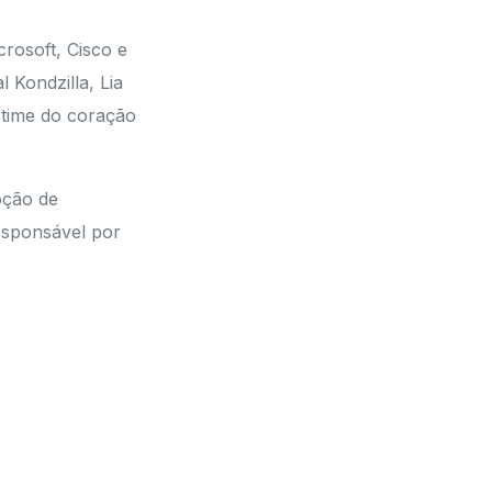
rosoft, Cisco e
l Kondzilla, Lia
 time do coração
oção de
esponsável por