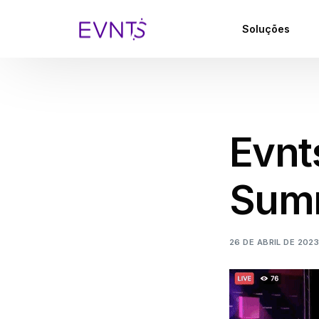
Soluções
Evnt
Summ
26 DE ABRIL DE 202