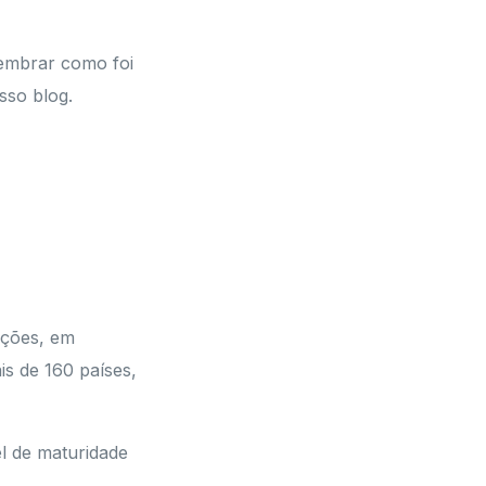
lembrar como foi
sso blog.
ações, em
s de 160 países,
el de maturidade