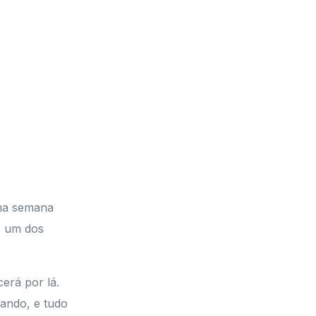
ma semana
, um dos
erá por lá.
ando, e tudo