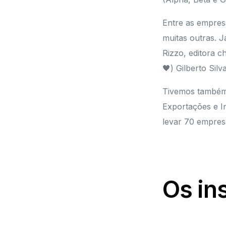
Entre as empresa
muitas outras. J
Rizzo, editora 
🖤) Gilberto Silva
Tivemos também 
Exportações e I
levar 70 empresa
Os in