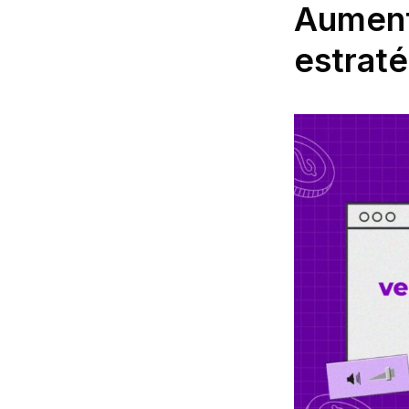
Aument
estrat