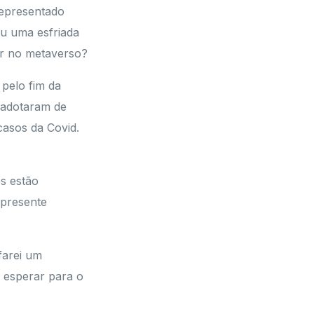
representado
eu uma esfriada
ar no metaverso?
 pelo fim da
 adotaram de
asos da Covid.
s estão
 presente
farei um
 esperar para o