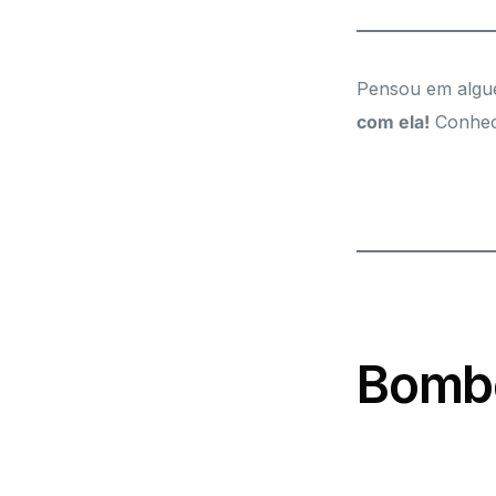
Pensou em algué
com ela!
Conheci
Bombo