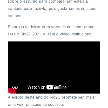
sobre o assunto para compartilhar, esteja à
vontade para fazê-lo, pois gostaríamos de saber
também.
E para já te deixar com vontade de saber como
será o Rio2C 2021, aí está o vídeo institucional:
A edição deste ano do Rio2C promete ser, mais
uma vez, um case de sucesso.