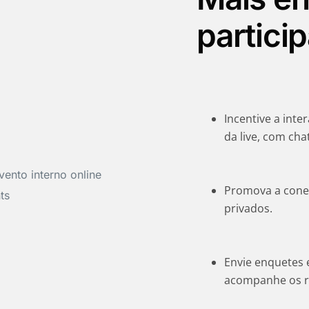
partici
Incentive a int
da live, com ch
Promova a conex
privados.
Envie enquetes 
acompanhe os r