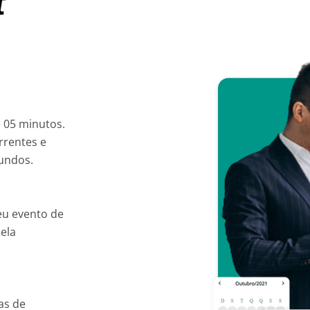
t
 05 minutos.
rrentes e
undos.
eu evento de
pela
as de