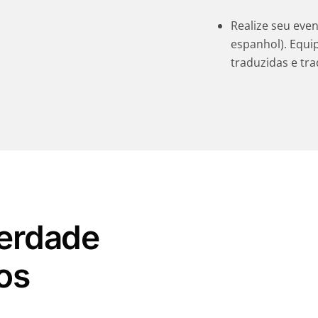
Realize seu even
espanhol). Equi
traduzidas e tr
verdade
os