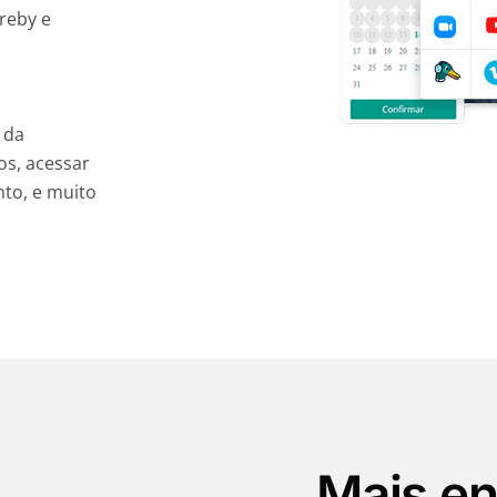
reby e
 da
os, acessar
to, e muito
Mais e